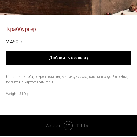
Краббургер
2 450
р.
Добавить к заказу
Колета из краба, огурец, томаты, мини-кукуруза, кимчи и соус Блю Чиз,
подается с картофелем фри
Weight: 510 g
Tilda
Made on