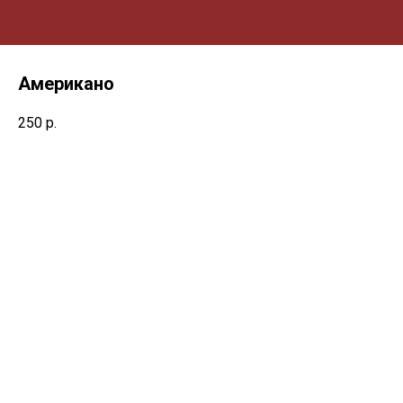
Американо
250
р.